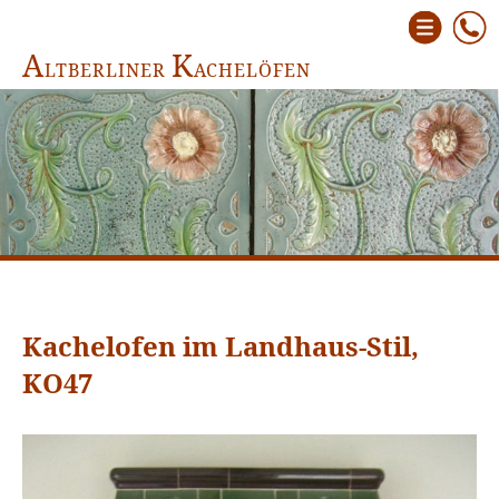
A
K
LTBERLINER
ACHELÖFEN
Kachelofen im Landhaus-Stil,
KO47