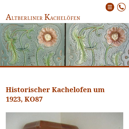
A
K
LTBERLINER
ACHELÖFEN
Historischer Kachelofen um
1923, KO87