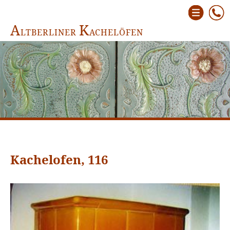
A
K
LTBERLINER
ACHELÖFEN
Kachelofen, 116